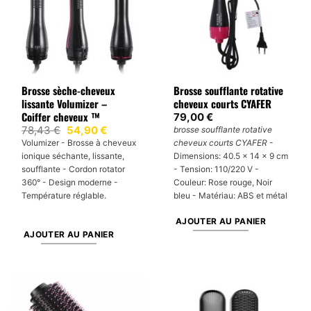
Brosse sèche-cheveux
Brosse soufflante rotative
lissante Volumizer –
cheveux courts CYAFER
Coiffer cheveux ™
79,00
€
Le
Le
78,43
€
54,90
€
brosse soufflante rotative
prix
prix
Volumizer - Brosse à cheveux
cheveux courts CYAFER
-
initial
actuel
ionique séchante, lissante,
Dimensions: 40.5 x 14 x 9 cm
était :
est :
78,43 €.
54,90 €.
soufflante - Cordon rotator
- Tension: 110/220 V -
360° - Design moderne -
Couleur: Rose rouge, Noir
Température réglable.
bleu - Matériau: ABS et métal
AJOUTER AU PANIER
AJOUTER AU PANIER