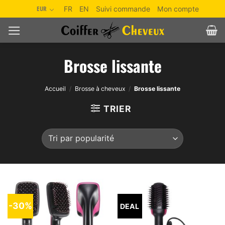
Passer
EUR
FR
EN
Suivi commande
Mon compte
au
contenu
Brosse lissante
Accueil
/
Brosse à cheveux
/
Brosse lissante
TRIER
-30%
DEAL