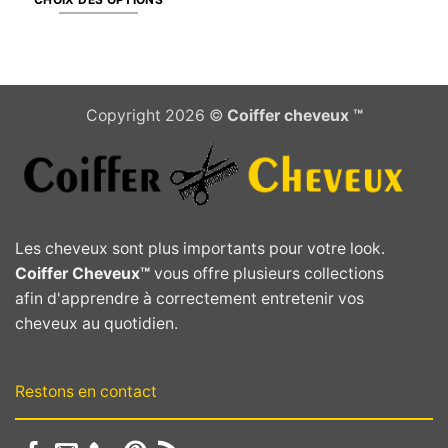
Ce
produit
a
plusieurs
Copyright 2026 ©
Coiffer cheveux ™
variations.
Les
options
peuvent
être
choisies
Les cheveux sont plus importants pour votre look.
sur
Coiffer Cheveux™
vous offre plusieurs collections
la
afin d'apprendre à correctement entretenir vos
page
cheveux au quotidien.
du
produit
Restons en contact