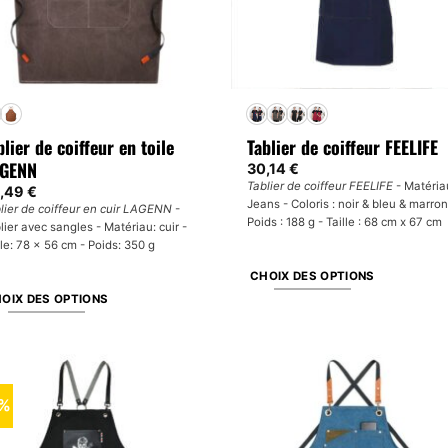
blier de coiffeur en toile
Tablier de coiffeur FEELIFE
GENN
30,14
€
Tablier de coiffeur FEELIFE
- Matéria
,49
€
Jeans - Coloris : noir & bleu & marron
lier de coiffeur en cuir LAGENN
-
Poids : 188 g - Taille : 68 cm x 67 cm
lier avec sangles - Matériau: cuir -
lle: 78 x 56 cm - Poids: 350 g
CHOIX DES OPTIONS
OIX DES OPTIONS
Ce
produit
oduit
a
plusieurs
sieurs
variations.
0%
iations.
Les
s
options