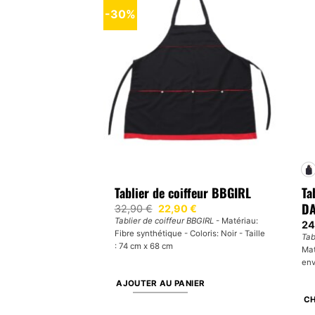
plusieurs
-30%
variations.
Les
options
peuvent
être
choisies
sur
la
page
du
produit
Tablier de coiffeur BBGIRL
Ta
D
Le
Le
32,90
€
22,90
€
prix
prix
Tablier de coiffeur BBGIRL
- Matériau:
24
initial
actuel
Fibre synthétique - Coloris: Noir - Taille
était :
est :
Tab
32,90 €.
22,90 €.
: 74 cm x 68 cm
Mat
env
AJOUTER AU PANIER
CH