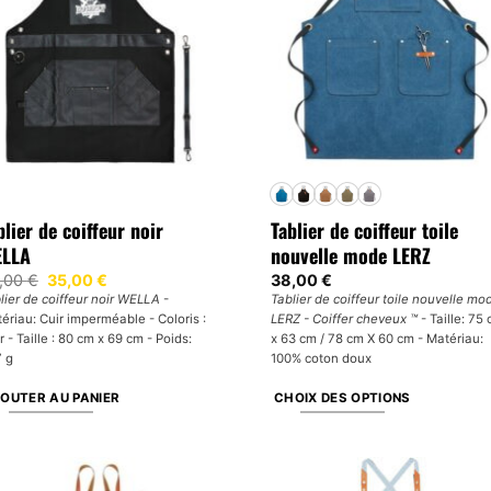
tions
peuvent
uvent
être
e
choisies
oisies
sur
r
la
page
ge
du
produit
oduit
blier de coiffeur noir
Tablier de coiffeur toile
LLA
nouvelle mode LERZ
Le
Le
,00
€
35,00
€
38,00
€
prix
prix
lier de coiffeur noir WELLA
-
Tablier de coiffeur toile nouvelle mo
initial
actuel
ériau: Cuir imperméable - Coloris :
LERZ - Coiffer cheveux ™
- Taille: 75
était :
est :
50,00 €.
35,00 €.
r - Taille : 80 cm x 69 cm - Poids:
x 63 cm / 78 cm X 60 cm - Matériau:
 g
100% coton doux
OUTER AU PANIER
CHOIX DES OPTIONS
Ce
produit
a