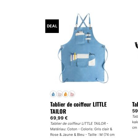
Ce
pr
a
plu
DEAL
var
Le
op
pe
êtr
ch
su
la
pa
du
pr
Tablier de coiffeur LITTLE
Ta
TAILOR
59
Tab
69,99
€
kak
Tablier de coiffeur LITTLE TAILOR
-
cm 
Matériau: Coton - Coloris: Gris clair &
Rose & Jaune & Bleu - Taille : M (74 cm