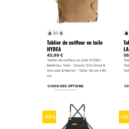
Tablier de coiffeur en toile
Ta
HYDEA
LA
45,99
€
56
Tablier de coiffeur en toile HYDEA
-
Tab
Matériau: Toile - Coloris: Gris foncé &
Tab
Gris clair & Marron - Taille: 60 cm x 80
Tai
cm
CHOIX DES OPTIONS
CH
Ce
Ce
produit
pr
a
a
plusieurs
plu
-30%
-3
variations.
var
Les
Le