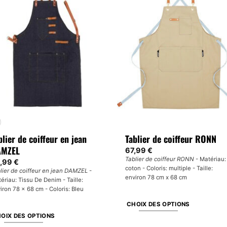
plusieurs
variations.
Les
options
peuvent
être
choisies
sur
la
page
du
produit
blier de coiffeur en jean
Tablier de coiffeur RONN
AMZEL
67,99
€
Tablier de coiffeur RONN
- Matériau:
,99
€
coton - Coloris: multiple - Taille:
lier de coiffeur en jean DAMZEL
-
environ 78 cm x 68 cm
ériau: Tissu De Denim - Taille:
iron 78 x 68 cm - Coloris: Bleu
CHOIX DES OPTIONS
OIX DES OPTIONS
Ce