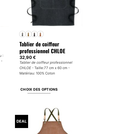
Tablier de coiffeur
professionnel CHLOE
u :
32,90
€
 -
Tablier de coiffeur professionnel
CHLOE
- Taille:77 cm x 60 cm -
Matériau: 100% Coton
CHOIX DES OPTIONS
Ce
produit
a
plusieurs
DEAL
variations.
Les