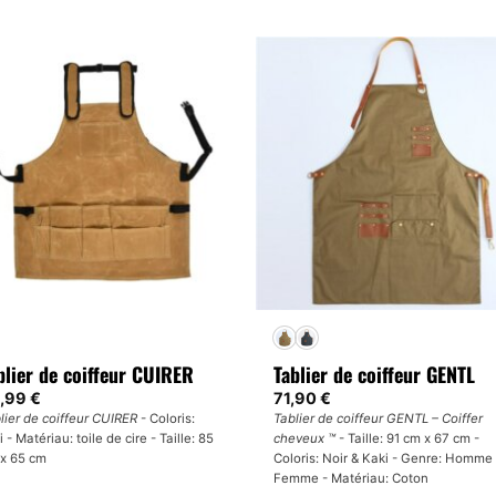
produit
oduit
a
plusieurs
sieurs
variations.
iations.
Les
s
options
tions
peuvent
uvent
être
e
choisies
oisies
sur
r
la
page
ge
du
produit
oduit
blier de coiffeur CUIRER
Tablier de coiffeur GENTL
,99
€
71,90
€
lier de coiffeur CUIRER
- Coloris:
Tablier de coiffeur GENTL – Coiffer
i - Matériau: toile de cire - Taille: 85
cheveux ™
- Taille: 91 cm x 67 cm -
x 65 cm
Coloris: Noir & Kaki - Genre: Homme
Femme - Matériau: Coton