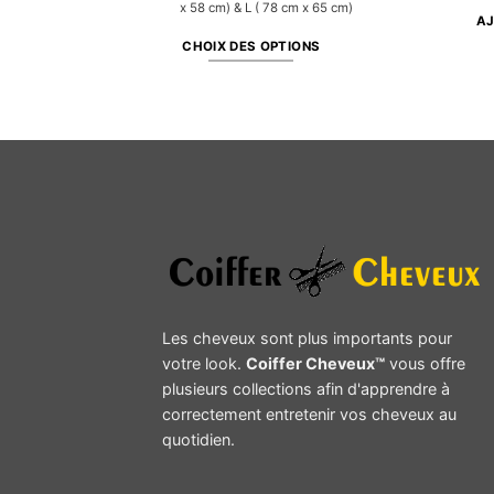
x 58 cm) & L ( 78 cm x 65 cm)
AJ
CHOIX DES OPTIONS
Ce
produit
a
plusieurs
variations.
Les
options
peuvent
être
choisies
sur
Les cheveux sont plus importants pour
la
votre look.
Coiffer Cheveux™
vous offre
page
plusieurs collections afin d'apprendre à
du
correctement entretenir vos cheveux au
produit
quotidien.