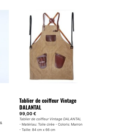
Ce
produit
a
plusieurs
variations.
Les
options
peuvent
être
choisies
sur
la
page
du
produit
Tablier de coiffeur Vintage
DALANTAL
99,00
€
Tablier de coiffeur Vintage DALANTAL
 &
- Matériau: Toile cirée - Coloris: Marron
- Taille: 84 cm x 66 cm