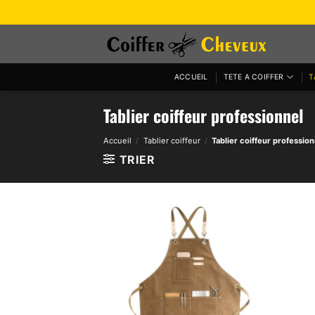
Passer
au
contenu
ACCUEIL
TETE A COIFFER
T
Tablier coiffeur professionnel
Accueil
/
Tablier coiffeur
/
Tablier coiffeur profession
TRIER