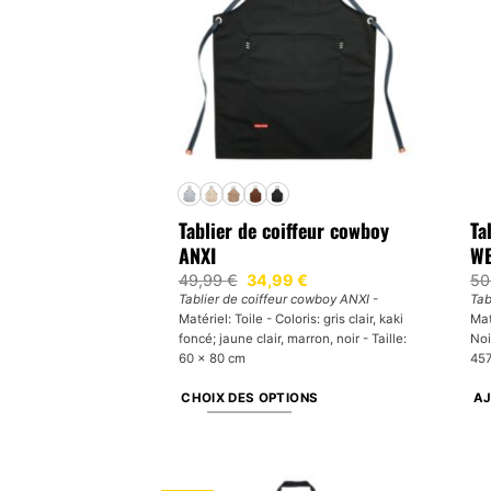
options
op
peuvent
pe
être
êtr
choisies
ch
sur
su
la
la
page
pa
du
du
produit
pr
Tablier de coiffeur cowboy
Ta
ANXI
WE
Le
Le
49,99
€
34,99
€
50
prix
prix
Tablier de coiffeur cowboy ANXI
-
Tab
initial
actuel
Matériel: Toile - Coloris: gris clair, kaki
Mat
était :
est :
49,99 €.
34,99 €.
foncé; jaune clair, marron, noir - Taille:
Noi
60 x 80 cm
457
CHOIX DES OPTIONS
AJ
Ce
produit
a