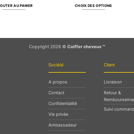
OUTER AU PANIER
CHOIX DES OPTIONS
Ce
produit
a
plusieurs
variations.
Copyright 2026 ©
Coiffer cheveux ™
Les
options
peuvent
Société
Client
être
choisies
A propos
Livraison
sur
la
Contact
Retour &
page
Rembourseme
du
Confidentialité
Suivi comman
produit
Vie privée
Ambassadeur