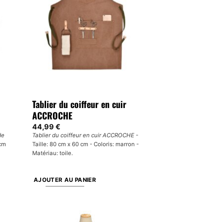
options
peuvent
être
choisies
sur
la
page
du
produit
Tablier du coiffeur en cuir
ACCROCHE
44,99
€
de
Tablier du coiffeur en cuir ACCROCHE
-
 cm
Taille: 80 cm x 60 cm - Coloris: marron -
Matériau: toile.
AJOUTER AU PANIER