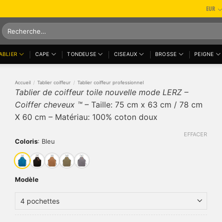
EUR
Recherche
pour :
ABLIER
CAPE
TONDEUSE
CISEAUX
BROSSE
PEIGNE
Accueil
/
Tablier coiffeur
/
Tablier coiffeur professionnel
Tablier de coiffeur toile nouvelle mode LERZ –
Coiffer cheveux ™
– Taille: 75 cm x 63 cm / 78 cm
X 60 cm – Matériau: 100% coton doux
EFFACER
Coloris
:
Bleu
Modèle