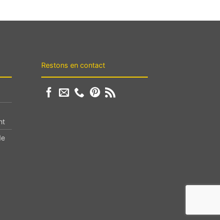
Restons en contact
nt
de