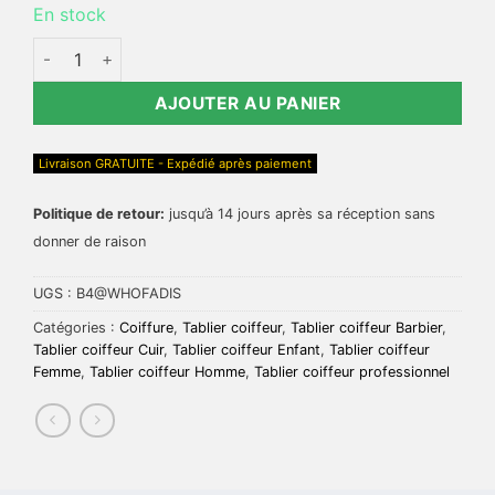
En stock
quantité de Tablier de coiffeur toile nouvelle mode LERZ
AJOUTER AU PANIER
Livraison GRATUITE - Expédié après paiement
Politique de retour:
jusqu’à 14 jours après sa réception sans
donner de raison
UGS :
B4@WHOFADIS
Catégories :
Coiffure
,
Tablier coiffeur
,
Tablier coiffeur Barbier
,
Tablier coiffeur Cuir
,
Tablier coiffeur Enfant
,
Tablier coiffeur
Femme
,
Tablier coiffeur Homme
,
Tablier coiffeur professionnel