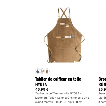
eur LITTLE TAILOR
Tablier de coiffeur en toile
Bros
HYDEA
RON
ITTLE TAILOR
- Matériau:
45,99
€
25,
clair & Rose & Jaune &
Tablier de coiffeur en toile HYDEA
-
Bross
cm x 58 cm) & L ( 78 cm x
Matériau: Toile - Coloris: Gris foncé & Gris
Matér
clair & Marron - Taille: 60 cm x 80 cm
& cér