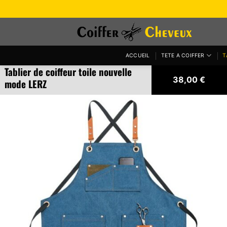
Passer
au
contenu
ACCUEIL
TETE A COIFFER
T
Tablier de coiffeur toile nouvelle
38,00
€
mode LERZ