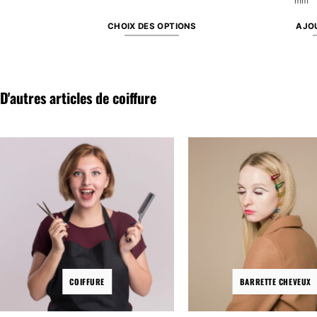
mm
NS
CHOIX DES OPTIONS
AJOU
Ce
produit
a
D'autres articles de coiffure
plusieurs
variations.
Les
options
peuvent
être
choisies
sur
la
page
du
produit
COIFFURE
BARRETTE CHEVEUX