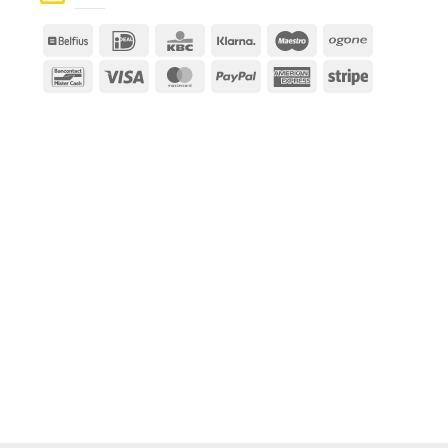
Belfius
IDeal
KBC
Klarna
Maestro
Ogone
Bancontact
Visa
MasterCard
PayPal
American
Stripe
Express