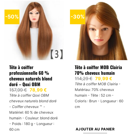
-50%
-30%
Tête à coiffer
Tête à coiffer MOB Clairia
professionnelle 60 %
70% cheveux humain
cheveux naturels blond
Le
Le
114,29
€
79,99
€
prix
prix
doré – Qoxi OBM
Tête à coiffer MOB Clairia
-
initial
actuel
Le
Le
157,99
€
78,99
€
Matériau: 70% cheveux
était :
est :
prix
prix
114,29 €.
79,99 €.
Tête à coiffer Qoxi OBM
humain - Tête : 52 cm -
initial
actuel
cheveux naturels blond doré
Coloris : Brun - Longueur : 60
était :
est :
157,99 €.
78,99 €.
-
Coiffer cheveux ™ -
cm
Matériel: 60 % de cheveux
humain - Couleur: blond doré
- Poids : 180 g - Longueur :
AJOUTER AU PANIER
60 cm