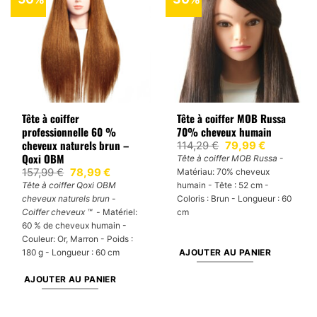
Tête à coiffer
Tête à coiffer MOB Russa
professionnelle 60 %
70% cheveux humain
cheveux naturels brun –
Le
Le
114,29
€
79,99
€
prix
prix
Qoxi OBM
Tête à coiffer MOB Russa
-
initial
actuel
Le
Le
157,99
€
78,99
€
Matériau: 70% cheveux
était :
est :
prix
prix
114,29 €.
79,99 €.
Tête à coiffer Qoxi OBM
humain - Tête : 52 cm -
initial
actuel
cheveux naturels brun
-
Coloris : Brun - Longueur : 60
était :
est :
157,99 €.
78,99 €.
Coiffer cheveux ™ -
Matériel:
cm
60 % de cheveux humain -
Couleur: Or, Marron - Poids :
AJOUTER AU PANIER
180 g - Longueur : 60 cm
AJOUTER AU PANIER