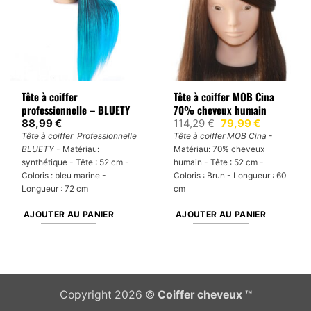
Tête à coiffer
Tête à coiffer MOB Cina
professionnelle – BLUETY
70% cheveux humain
Le
Le
88,99
€
114,29
€
79,99
€
prix
prix
Tête à coiffer Professionnelle
Tête à coiffer MOB Cina
-
initial
actuel
BLUETY
- Matériau:
Matériau: 70% cheveux
était :
est :
114,29 €.
79,99 €.
synthétique - Tête : 52 cm -
humain - Tête : 52 cm -
Coloris : bleu marine -
Coloris : Brun - Longueur : 60
Longueur : 72 cm
cm
AJOUTER AU PANIER
AJOUTER AU PANIER
Copyright 2026 ©
Coiffer cheveux ™