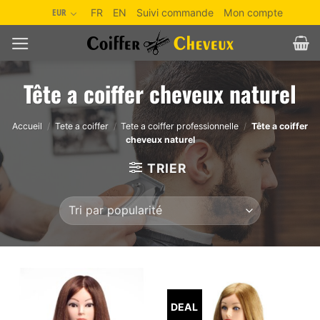
Passer
EUR
FR
EN
Suivi commande
Mon compte
au
contenu
Tête a coiffer cheveux naturel
Accueil
/
Tete a coiffer
/
Tete a coiffer professionnelle
/
Tête a coiffer
cheveux naturel
TRIER
DEAL