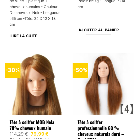
46,90 €.
32,99 €.
de silice + plastique +
Poids: 650 g - Longueur : 40
cheveux humains - Couleur
cm
De cheveux: Noir - Longueur
: 65 cm -Tête: 24 X 12 X 18
cm
AJOUTER AU PANIER
LIRE LA SUITE
-30%
-50%
Tête à coiffer MOB Nola
Tête à coiffer
70% cheveux humain
professionnelle 60 %
cheveux naturels doré –
Le
Le
114,29
€
79,99
€
prix
prix