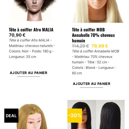
Tête à coiffer Afro MALIA
Tête à coiffer MOB
Annabelle 70% cheveux
70,90
€
humain
Tête à coiffer Afro MALIA
-
Le
Le
114,29
€
79,99
€
Matériau: cheveux naturels -
prix
prix
Coloris: Noir - Poids: 180 g -
Tête à coiffer Annabelle MOB
initial
actuel
Longueur: 35 cm
- Matériau: 70% cheveux
était :
est :
114,29 €.
79,99 €.
humain - Tête : 52 cm -
Coloris : Blond - Longueur :
AJOUTER AU PANIER
60 cm
AJOUTER AU PANIER
-30%
DEAL