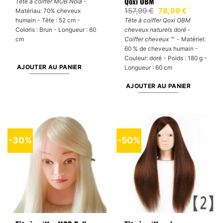
Qoxi OBM
Tête à coiffer MOB Nola
-
initial
actuel
Le
Le
157,99
€
78,99
€
Matériau: 70% cheveux
était :
est :
prix
prix
114,29 €.
79,99 €.
humain - Tête : 52 cm -
Tête à coiffer Qoxi OBM
initial
actuel
Coloris : Brun - Longueur : 60
cheveux naturels doré
-
était :
est :
157,99 €.
78,99 €.
cm
Coiffer cheveux ™ -
Matériel:
60 % de cheveux humain -
Couleur: doré - Poids : 180 g -
AJOUTER AU PANIER
Longueur : 60 cm
AJOUTER AU PANIER
-30%
-50%