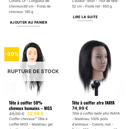
Coloris: Or - Longueur de
Couleur : Brun - Tour de tête :
cheveux:60 cm - Poids de
52 cm - Poids net : 650 g
cheveux: 180 g
LIRE LA SUITE
AJOUTER AU PANIER
-30%
RUPTURE DE STOCK
Tête à coiffer 50%
Tête à coiffer afro INAYA
cheveux humains – MGS
74,99
€
Le
Le
46,90
€
32,99
€
Tête à coiffer belle afro
INAYA
prix
prix
Coiffer cheveux™ Tête à
- Matériau: 100% poils
initial
actuel
coiffer MGS
- Matériau: gel
d'animaux - Coloris: noir -
était :
est :