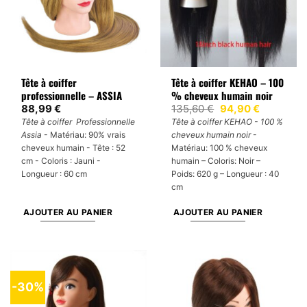
Tête à coiffer
Tête à coiffer KEHAO – 100
professionnelle – ASSIA
% cheveux humain noir
Le
Le
88,99
€
135,60
€
94,90
€
prix
prix
Tête à coiffer Professionnelle
Tête à coiffer KEHAO - 100 %
initial
actuel
Assia
- Matériau: 90% vrais
cheveux humain noir
-
était :
est :
135,60 €.
94,90 €.
cheveux humain - Tête : 52
Matériau: 100 % cheveux
cm - Coloris : Jauni -
humain – Coloris: Noir –
Longueur : 60 cm
Poids: 620 g – Longueur : 40
cm
AJOUTER AU PANIER
AJOUTER AU PANIER
-30%