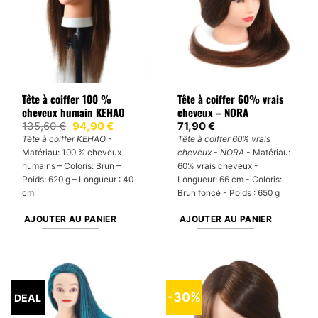
Tête à coiffer 100 %
Tête à coiffer 60% vrais
cheveux humain KEHAO
cheveux – NORA
Le
Le
135,60
€
94,90
€
71,90
€
prix
prix
Tête à coiffer KEHAO
-
Tête à coiffer 60% vrais
initial
actuel
Matériau: 100 % cheveux
cheveux - NORA
- Matériau:
était :
est :
135,60 €.
94,90 €.
humains – Coloris: Brun –
60% vrais cheveux -
Poids: 620 g – Longueur : 40
Longueur: 66 cm - Coloris:
cm
Brun foncé - Poids : 650 g
AJOUTER AU PANIER
AJOUTER AU PANIER
-30%
DEAL