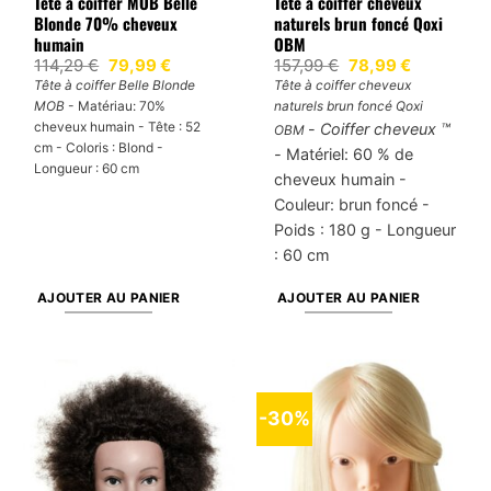
Tête à coiffer MOB Belle
Tête à coiffer cheveux
Blonde 70% cheveux
naturels brun foncé Qoxi
humain
OBM
Le
Le
Le
Le
114,29
€
79,99
€
157,99
€
78,99
€
prix
prix
prix
prix
Tête à coiffer Belle Blonde
Tête à coiffer cheveux
initial
actuel
initial
actuel
MOB
- Matériau: 70%
naturels brun foncé Qoxi
était :
est :
était :
est :
114,29 €.
79,99 €.
157,99 €.
78,99 €.
cheveux humain - Tête : 52
-
Coiffer cheveux ™
OBM
cm - Coloris : Blond -
-
Matériel: 60 % de
Longueur : 60 cm
cheveux humain -
Couleur: brun foncé -
Poids : 180 g - Longueur
: 60 cm
AJOUTER AU PANIER
AJOUTER AU PANIER
-30%