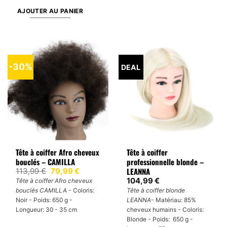
AJOUTER AU PANIER
-30%
DEAL
Tête à coiffer Afro cheveux
Tête à coiffer
bouclés – CAMILLA
professionnelle blonde –
LEANNA
Le
Le
113,99
€
79,99
€
prix
prix
104,99
€
Tête à coiffer Afro cheveux
initial
actuel
bouclés CAMILLA
- Coloris:
Tête à coiffer blonde
était :
est :
113,99 €.
79,99 €.
Noir - Poids: 650 g -
LEANNA
- Matériau: 85%
Longueur: 30 - 35 cm
cheveux humains - Coloris:
Blonde - Poids: 650 g -