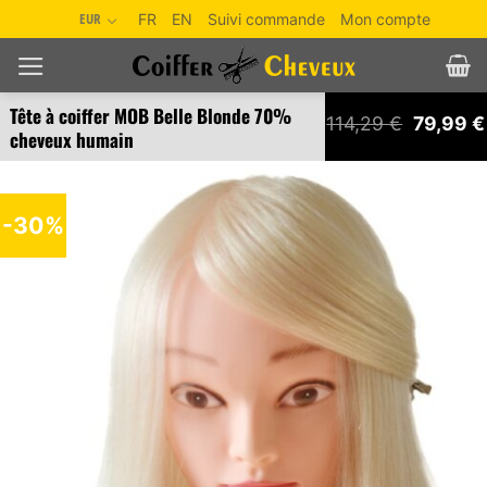
Passer
EUR
FR
EN
Suivi commande
Mon compte
au
contenu
Tête à coiffer MOB Belle Blonde 70%
Le
114,29
€
79,99
€
cheveux humain
prix
initial
était :
114,29 €
-30%