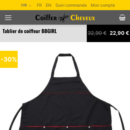
Passer
EUR
FR
EN
Suivi commande
Mon compte
au
contenu
Tablier de coiffeur BBGIRL
Le
32,90
€
22,90
€
prix
initial
était :
32,90 €.
-30%