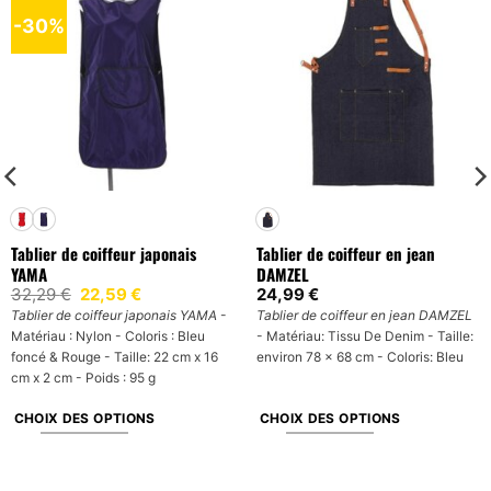
-30%
Tablier de coiffeur japonais
Tablier de coiffeur en jean
YAMA
DAMZEL
Le
Le
32,29
€
22,59
€
24,99
€
prix
prix
Tablier de coiffeur japonais YAMA
-
Tablier de coiffeur en jean DAMZEL
initial
actuel
Matériau : Nylon - Coloris : Bleu
- Matériau: Tissu De Denim - Taille:
était :
est :
32,29 €.
22,59 €.
foncé & Rouge - Taille: 22 cm x 16
environ 78 x 68 cm - Coloris: Bleu
cm x 2 cm - Poids : 95 g
CHOIX DES OPTIONS
CHOIX DES OPTIONS
Ce
Ce
produit
produit