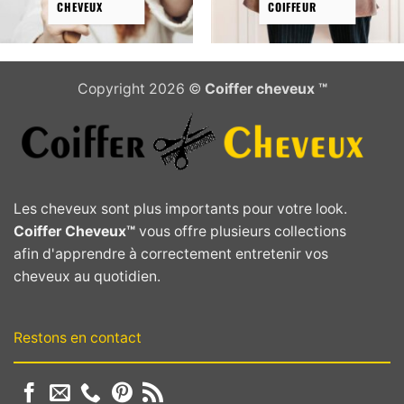
CHEVEUX
COIFFEUR
page
page
du
du
produit
produit
Copyright 2026 ©
Coiffer cheveux ™
Les cheveux sont plus importants pour votre look.
Coiffer Cheveux™
vous offre plusieurs collections
afin d'apprendre à correctement entretenir vos
cheveux au quotidien.
Restons en contact