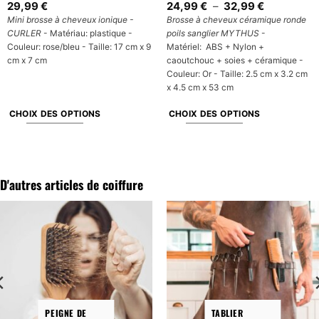
Plage
29,99
€
24,99
€
–
32,99
€
de
Mini brosse à cheveux ionique -
Brosse à cheveux céramique ronde
prix :
CURLER
- Matériau: plastique -
poils sanglier MYTHUS
-
24,99 €
à
Couleur: rose/bleu - Taille: 17 cm x 9
Matériel: ABS + Nylon +
32,99 €
cm x 7 cm
caoutchouc + soies + céramique -
Couleur: Or - Taille: 2.5 cm x 3.2 cm
x 4.5 cm x 53 cm
CHOIX DES OPTIONS
CHOIX DES OPTIONS
Ce
Ce
produit
produit
a
a
plusieurs
plusieurs
D'autres articles de coiffure
variations.
variations.
Les
Les
options
options
peuvent
peuvent
être
être
choisies
choisies
sur
sur
la
la
PEIGNE DE
TABLIER