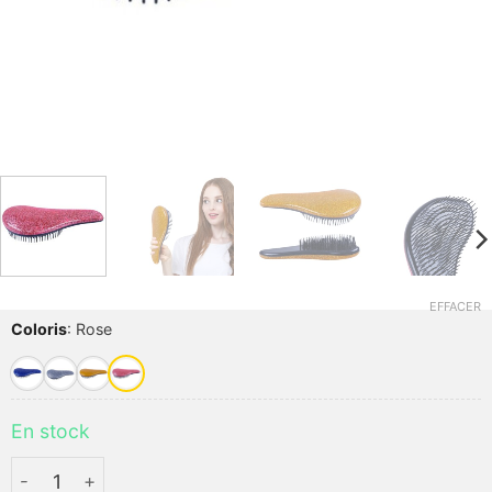
EFFACER
Coloris
:
Rose
En stock
quantité de Brosse à cheveux démêlant OSHIONER