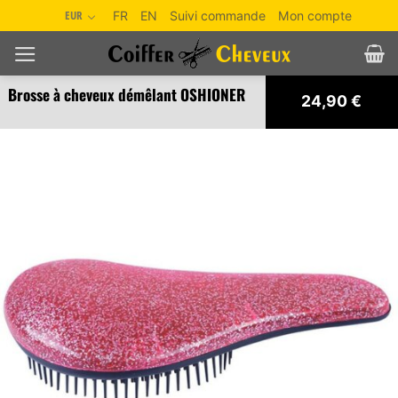
Passer
EUR
FR
EN
Suivi commande
Mon compte
au
contenu
Brosse à cheveux démêlant OSHIONER
24,90
€