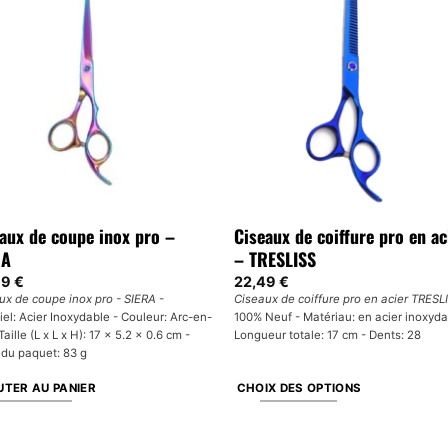
aux de coupe inox pro –
Ciseaux de coiffure pro en ac
RA
– TRESLISS
99
€
22,49
€
ux de coupe inox pro - SIERA
-
Ciseaux de coiffure pro en acier TRESL
iel: Acier Inoxydable - Couleur: Arc-en-
100% Neuf - Matériau: en acier inoxyda
 Taille (L x L x H): 17 x 5.2 x 0.6 cm -
Longueur totale: 17 cm - Dents: 28
 du paquet: 83 g
TER AU PANIER
CHOIX DES OPTIONS
Ce
produit