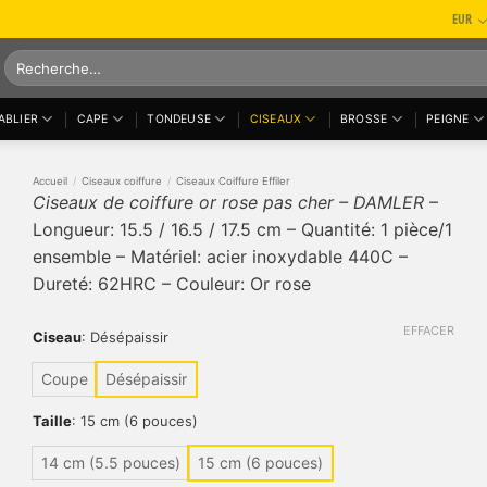
EUR
Recherche
pour :
ABLIER
CAPE
TONDEUSE
CISEAUX
BROSSE
PEIGNE
Accueil
/
Ciseaux coiffure
/
Ciseaux Coiffure Effiler
Ciseaux de coiffure or rose pas cher – DAMLER
–
Longueur: 15.5 / 16.5 / 17.5 cm – Quantité: 1 pièce/1
 €
ensemble – Matériel: acier inoxydable 440C –
 €
Dureté: 62HRC – Couleur: Or rose
EFFACER
Ciseau
:
Désépaissir
Coupe
Désépaissir
Taille
:
15 cm (6 pouces)
14 cm (5.5 pouces)
15 cm (6 pouces)