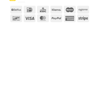
Belfius
IDeal
KBC
Klarna
Maestro
Ogone
Bancontact
Visa
MasterCard
PayPal
American
Stripe
Express