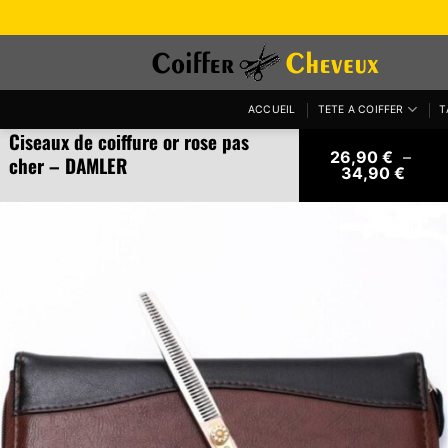
Passer
au
contenu
ACCUEIL
TETE A COIFFER
T
Ciseaux de coiffure or rose pas
26,90
€
–
cher – DAMLER
Plage
34,90
€
de
prix :
26,90
à
34,90