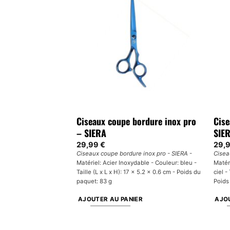
ure en acier
Ciseaux coupe bordure inox pro
Cise
AINBOW
– SIERA
SIE
29,99
€
29,
n acier inoxydable
Ciseaux coupe bordure inox pro - SIERA
-
Cisea
: acier inoxydable -
Matériel: Acier Inoxydable - Couleur: bleu -
Matér
30% - Taille: 17 cm -
Taille (L x L x H): 17 x 5.2 x 0.6 cm - Poids du
ciel -
paquet: 83 g
Poids
NS
AJOUTER AU PANIER
AJOU