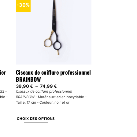
-30%
ier
Ciseaux de coiffure professionnel
BRAINBOW
Plage
39,90
€
–
74,99
€
de
ISS
-
Ciseaux de coiffure professionnel
prix :
ble -
BRAINBOW
- Matériaux: acier inoxydable -
39,90 €
à
Taille: 17 cm - Couleur: noir et or
74,99 €
CHOIX DES OPTIONS
Ce
produit