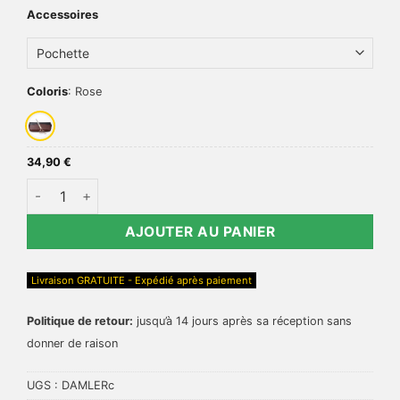
Accessoires
Coloris
:
Rose
34,90
€
quantité de Ciseaux de coiffure or rose pas cher - DAMLER
AJOUTER AU PANIER
Livraison GRATUITE - Expédié après paiement
Politique de retour:
jusqu’à 14 jours après sa réception sans
donner de raison
UGS :
DAMLERc