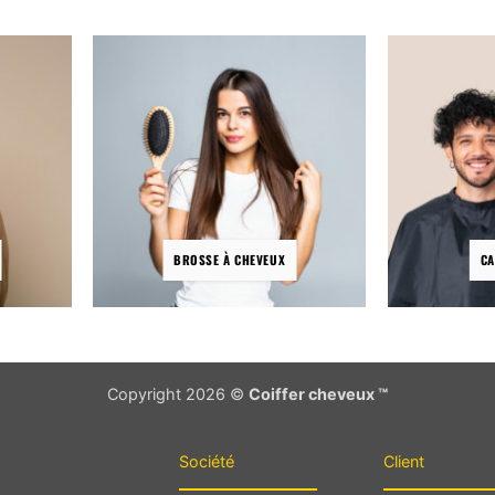
Les
options
peuvent
être
choisies
sur
la
page
du
produit
BROSSE À CHEVEUX
CA
Copyright 2026 ©
Coiffer cheveux ™
Société
Client