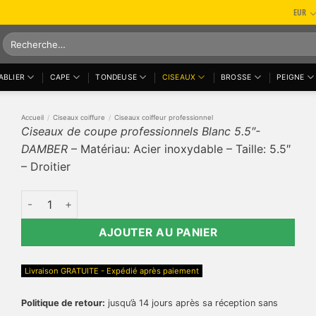
EUR
Recherche
pour :
ABLIER
CAPE
TONDEUSE
CISEAUX
BROSSE
PEIGNE
Accueil
/
Ciseaux coiffure
/
Ciseaux coiffeur professionnel
Ciseaux de coupe professionnels Blanc 5.5″-
DAMBER
– Matériau: Acier inoxydable – Taille: 5.5″
– Droitier
quantité de Ciseaux de coupe professionnels Blanc 5.5"- 
AJOUTER AU PANIER
Livraison GRATUITE - Expédié après paiement
Politique de retour:
jusqu’à 14 jours après sa réception sans