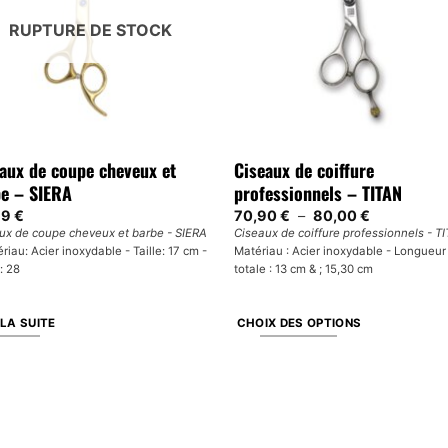
RUPTURE DE STOCK
aux de coupe cheveux et
Ciseaux de coiffure
e – SIERA
professionnels – TITAN
Plage
99
€
70,90
€
–
80,00
€
de
ux de coupe cheveux et barbe - SIERA
Ciseaux de coiffure professionnels - T
prix :
riau: Acier inoxydable - Taille: 17 cm -
Matériau : Acier inoxydable - Longueur
70,90 €
à
: 28
totale : 13 cm & ; 15,30 cm
80,00 €
 LA SUITE
CHOIX DES OPTIONS
Ce
produit
a
plusieurs
variations.