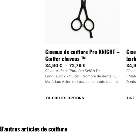
ure noir
Ciseaux de coiffure Pro KNIGHT –
Cise
RUK
Coiffer cheveux ™
barb
Plage
34,90
€
–
72,79
€
34,
de
noir éblouissant - RUK
-
Ciseaux de coiffure Pro KNGHT
-
Cisea
prix :
dable 4CR - Dureté:
Longueur:12,7/15 cm - Nombre de dents: 35 -
- Maté
34,90 €
à
m - Couleur: Noir
Matériau: Acier Inoxydable de haute qualité
Dents
72,79 €
ER
CHOIX DES OPTIONS
LIRE
Ce
produit
a
D'autres articles de coiffure
plusieurs
variations.