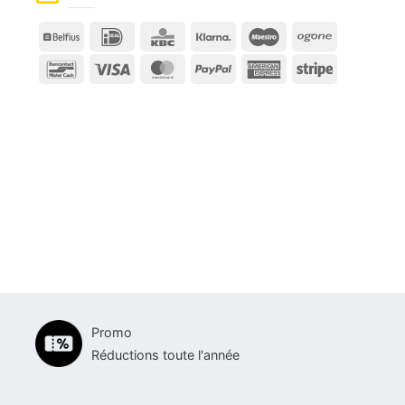
Belfius
IDeal
KBC
Klarna
Maestro
Ogone
Bancontact
Visa
MasterCard
PayPal
American
Stripe
Express
Promo
Réductions toute l'année