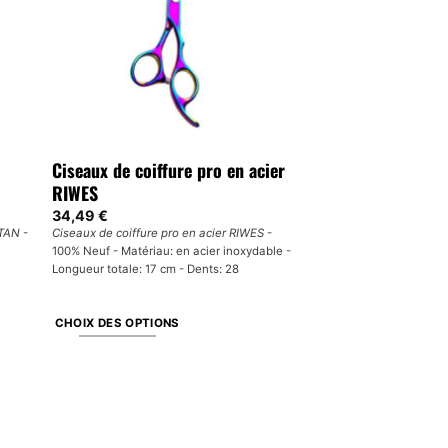
Ciseaux de coiffure pro en acier
RIWES
34,49
€
ITAN
-
Ciseaux de coiffure pro en acier RIWES
-
100% Neuf - Matériau: en acier inoxydable -
Longueur totale: 17 cm - Dents: 28
CHOIX DES OPTIONS
Ce
produit
a
plusieurs
variations.