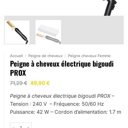
Accueil
/
Peigne de cheveux
/
Peigne cheveux Femme
Peigne à cheveux électrique bigoudi
PROX
Le
Le
71,29
€
49,90
€
prix
prix
initial
actuel
Peigne à cheveux électrique bigoudi PROX
–
était :
est :
71,29 €.
49,90 €.
Tension : 240 V – Fréquence: 50/60 Hz
Puissance: 42 W – Cordon d’alimentation: 1.7 m
quantité de Peigne à cheveux électrique bigoudi PROX