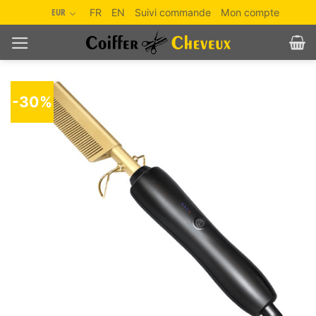
Passer
EUR
FR
EN
Suivi commande
Mon compte
au
contenu
-30%