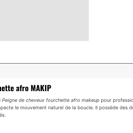
hette afro MAKIP
e
Peigne de cheveux fourchette afro makeup
pour professio
specte le mouvement naturel de la boucle. Il possède des de
és.