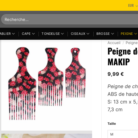
EUR
Recherche
pour :
ABLIER
CAPE
TONDEUSE
CISEAUX
BROSSE
PEIGNE
Accueil
/
Peigne
Peigne d
MAKIP
9,99
€
Peigne de ch
ABS de haute 
S: 13 cm x 5
7,3 cm
Taille