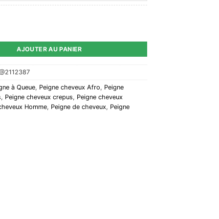
ne de cheveux fourchette afro MAKIP
AJOUTER AU PANIER
M@2112387
gne à Queue
,
Peigne cheveux Afro
,
Peigne
s
,
Peigne cheveux crepus
,
Peigne cheveux
 cheveux Homme
,
Peigne de cheveux
,
Peigne