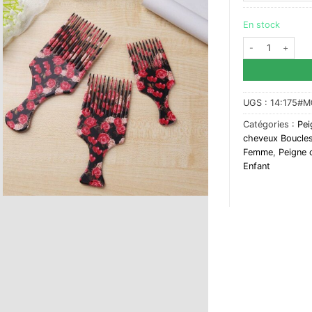
En stock
quantité de Peig
UGS :
14:175#
Catégories :
Pei
cheveux Boucle
Femme
,
Peigne
Enfant