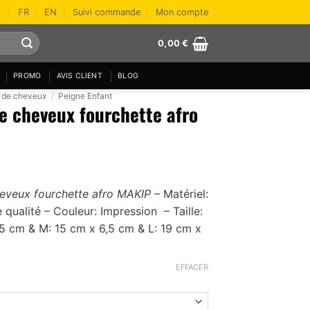
FR
EN
Suivi commande
Mon compte
0,00
€
PROMO
AVIS CLIENT
BLOG
 de cheveux
/
Peigne Enfant
e cheveux fourchette afro
eveux fourchette afro MAKIP
– Matériel:
qualité – Couleur: Impression – Taille:
,5 cm & M: 15 cm x 6,5 cm & L: 19 cm x
EFFACER