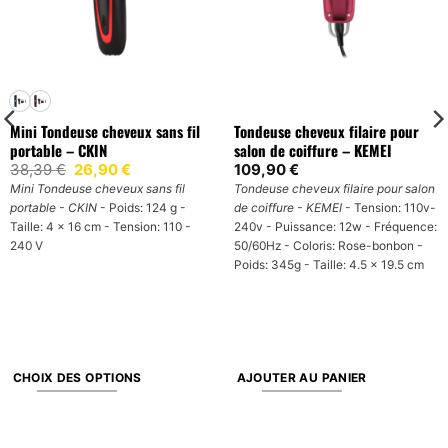
Mini Tondeuse cheveux sans fil
Tondeuse cheveux filaire pour
portable – CKIN
salon de coiffure – KEMEI
Le
Le
38,39
€
26,90
€
109,90
€
prix
prix
Mini Tondeuse cheveux sans fil
Tondeuse cheveux filaire pour salon
initial
actuel
portable - CKIN
- Poids: 124 g -
de coiffure - KEMEI
- Tension: 110v-
était :
est :
38,39 €.
26,90 €.
Taille: 4 x 16 cm - Tension: 110 -
240v - Puissance: 12w - Fréquence:
240 V
50/60Hz - Coloris: Rose-bonbon -
Poids: 345g - Taille: 4.5 x 19.5 cm
CHOIX DES OPTIONS
AJOUTER AU PANIER
Ce
produit