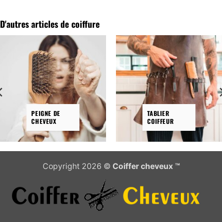
a
plusieurs
D'autres articles de coiffure
variations.
Les
options
peuvent
être
choisies
sur
la
PEIGNE DE
TABLIER
page
CHEVEUX
COIFFEUR
du
produit
Copyright 2026 ©
Coiffer cheveux ™