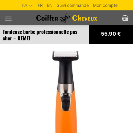
Passer
EUR
FR
EN
Suivi commande
Mon compte
au
contenu
Tondeuse barbe professionnelle pas
55,90
€
cher – KEMEI