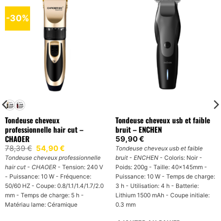
-30%
Tondeuse cheveux
Tondeuse cheveux usb et faible
professionnelle hair cut –
bruit – ENCHEN
CHAOER
59,90
€
Le
Le
78,39
€
54,90
€
Tondeuse cheveux usb et faible
prix
prix
Tondeuse cheveux professionnelle
bruit - ENCHEN
- Coloris: Noir -
initial
actuel
hair cut - CHAOER
- Tension: 240 V
Poids: 200g - Taille: 40x145mm -
était :
est :
78,39 €.
54,90 €.
- Puissance: 10 W - Fréquence:
Puissance: 10 W - Temps de charge:
50/60 HZ - Coupe: 0.8/1.1/1.4/1.7/2.0
3 h - Utilisation: 4 h - Batterie:
mm - Temps de charge: 5 h -
Lithium 1500 mAh - Coupe initiale:
Matériau lame: Céramique
0.3 mm