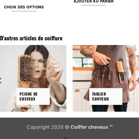
AJOUTER AU PANIER
CHOIX DES OPTIONS
Ce
produit
a
plusieurs
D'autres articles de coiffure
variations.
Les
options
peuvent
être
choisies
sur
la
PEIGNE DE
TABLIER
CHEVEUX
COIFFEUR
page
du
produit
Copyright 2026 ©
Coiffer cheveux ™