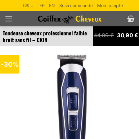
Passer
EUR
FR
EN
Suivi commande
Mon compte
au
contenu
Tondeuse cheveux professionnel faible
Le
44,09
€
30,90
€
bruit sans fil – CKIN
prix
initial
était :
44,09 €.
-30%