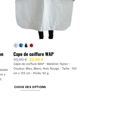
on
Cape de coiffure WAP
Le
Le
33,00
€
22,99
€
prix
prix
Cape de coiffure WAP
- Matériel: Nylon -
initial
actuel
Couleur: Bleu, Blanc, Noir, Rouge - Taille : 150
était :
est :
méable
33,00 €.
22,99 €.
cm x 125 cm - Poids: 92 g
 cm x
e,
CHOIX DES OPTIONS
Ce
produit
a
plusieurs