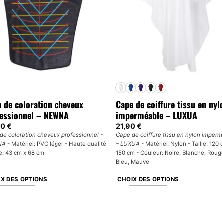
 de coloration cheveux
Cape de coiffure tissu en nyl
fessionnel – NEWNA
imperméable – LUXUA
00
€
21,90
€
de coloration cheveux professionnel -
Cape de coiffure tissu en nylon imper
NA
- Matériel: PVC léger - Haute qualité
– LUXUA
- Matériel: Nylon - Taille: 120
le: 43 cm x 68 cm
150 cm - Couleur: Noire, Blanche, Roug
Bleu, Mauve
X DES OPTIONS
CHOIX DES OPTIONS
Ce
uit
produit
a