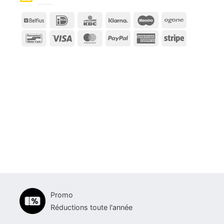
Belfius
IDeal
KBC
Klarna
Maestro
Ogone
Bancontact
Visa
MasterCard
PayPal
American
Stripe
Express
Promo
Réductions toute l'année