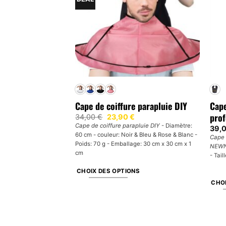
e – LIBEST
Cape de coiffure parapluie DIY
Cape
pro
Le
Le
34,00
€
23,90
€
prix
prix
EST -
Poids: 137 g -
Cape de coiffure parapluie DIY
- Diamètre:
39,
initial
actuel
 Matériel: polyester -
60 cm - couleur: Noir & Bleu & Rose & Blanc -
était :
est :
Cape 
34,00 €.
23,90 €.
0 x 140 cm
Poids: 70 g - Emballage: 30 cm x 30 cm x 1
NEW
cm
- Tail
ER
CHOIX DES OPTIONS
CHOI
Ce
produit
Ce
a
prod
plusieurs
a