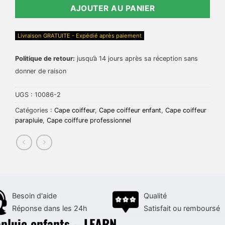
AJOUTER AU PANIER
Livraison GRATUITE - Expédié après paiement
Politique de retour:
jusqu’à 14 jours après sa réception sans
donner de raison
UGS :
10086-2
Catégories :
Cape coiffeur
,
Cape coiffeur enfant
,
Cape coiffeur
parapluie
,
Cape coiffure professionnel
Besoin d'aide
Qualité
Réponse dans les 24h
Satisfait ou remboursé
apluie enfants – LEARN