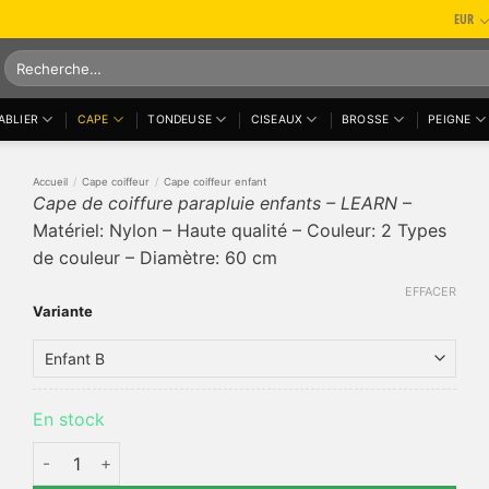
EUR
Recherche
pour :
ABLIER
CAPE
TONDEUSE
CISEAUX
BROSSE
PEIGNE
e
Accueil
/
Cape coiffeur
/
Cape coiffeur enfant
rix
Cape de coiffure parapluie enfants – LEARN
–
ctuel
st :
Matériel: Nylon – Haute qualité – Couleur: 2 Types
6,90 €.
de couleur – Diamètre: 60 cm
EFFACER
Variante
En stock
quantité de Cape de coiffure parapluie enfants - LEARN