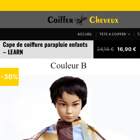
Passer
au
contenu
ACCUEIL
TETE A COIFFER
T
Cape de coiffure parapluie enfants
Le
L
24,14
€
16,90
€
– LEARN
prix
p
initial
a
était :
e
24,14 €.
1
-30%