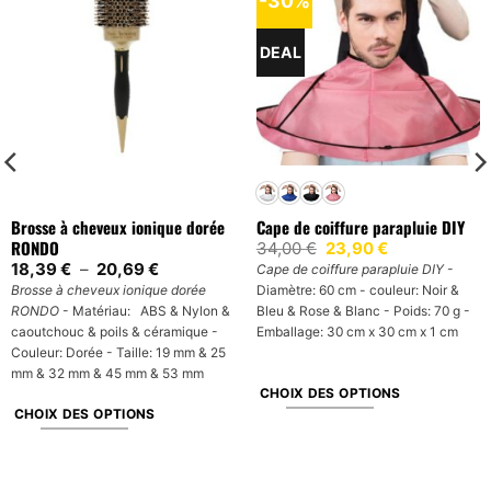
-30%
DEAL
Brosse à cheveux ionique dorée
Cape de coiffure parapluie DIY
RONDO
Le
Le
34,00
€
23,90
€
prix
prix
Plage
18,39
€
–
20,69
€
Cape de coiffure parapluie DIY
-
initial
actuel
de
Brosse à cheveux ionique dorée
Diamètre: 60 cm - couleur: Noir &
était :
est :
prix :
34,00 €.
23,90 €.
RONDO
- Matériau: ABS & Nylon &
Bleu & Rose & Blanc - Poids: 70 g -
18,39 €
à
caoutchouc & poils & céramique -
Emballage: 30 cm x 30 cm x 1 cm
20,69 €
Couleur: Dorée - Taille: 19 mm & 25
mm & 32 mm & 45 mm & 53 mm
CHOIX DES OPTIONS
CHOIX DES OPTIONS
Ce
Ce
produit
produit
a