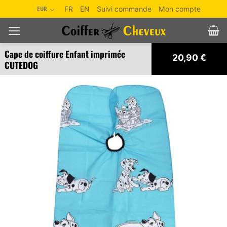
Passer
EUR
FR
EN
Suivi commande
Mon compte
au
contenu
Cape de coiffure Enfant imprimée
20,90
€
CUTEDOG