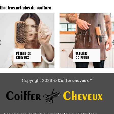
a
plusieurs
plusieurs
D'autres articles de coiffure
variations.
variations.
Les
Les
options
options
peuvent
peuvent
être
être
choisies
choisies
sur
sur
la
la
PEIGNE DE
TABLIER
page
CHEVEUX
COIFFEUR
page
du
du
produit
produit
Copyright 2026 ©
Coiffer cheveux ™