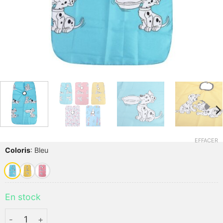
EFFACER
Coloris
:
Bleu
En stock
quantité de Cape de coiffure Enfant imprimée CUTEDOG