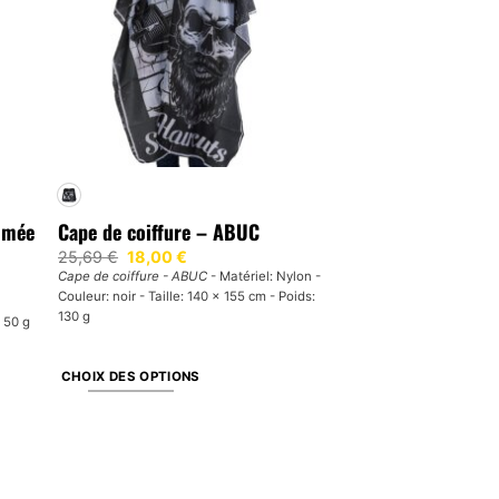
rimée
Cape de coiffure – ABUC
Le
Le
25,69
€
18,00
€
prix
prix
Cape de coiffure - ABUC
- Matériel: Nylon -
initial
actuel
Couleur: noir - Taille: 140 x 155 cm - Poids:
était :
est :
25,69 €.
18,00 €.
130 g
: 50 g
CHOIX DES OPTIONS
Ce
produit
a
plusieurs