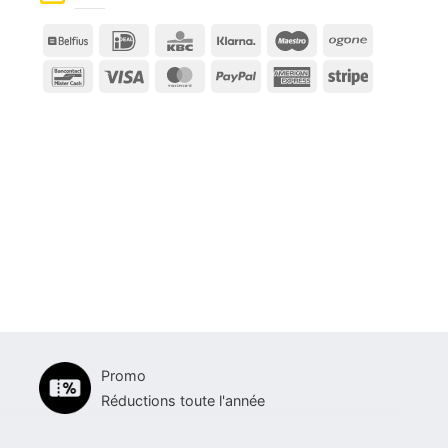
Belfius
IDeal
KBC
Klarna
Maestro
Ogone
Bancontact
Visa
MasterCard
PayPal
American
Stripe
Express
Promo
Réductions toute l'année