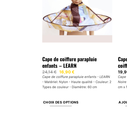
e – LIBEST
Cape de coiffure parapluie
Cape
enfants – LEARN
coif
EST -
Poids: 137 g -
Le
Le
24,14
€
16,90
€
19,
prix
prix
 Matériel: polyester -
Cape de coiffure parapluie enfants - LEARN
Cape 
initial
actuel
0 x 140 cm
- Matériel: Nylon - Haute qualité - Couleur: 2
Noire
était :
est :
24,14 €.
16,90 €.
Types de couleur - Diamètre: 60 cm
cm x 
ER
CHOIX DES OPTIONS
AJOU
Ce
produit
a