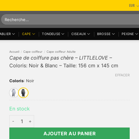
EUR
Recherche
pour :
ABLIER
CAPE
TONDEUSE
CISEAUX
BROSSE
PEIGNE
Accueil
/
Cape coiffeur
/
Cape coiffeur Adulte
Cape de coiffure pas chère – LITTLELOVE
–
Coloris: Noir & Blanc – Taille: 156 cm x 145 cm
EFFACER
Coloris
:
Noir
En stock
quantité de Cape de coiffure pas chère - LITTLELOVE
AJOUTER AU PANIER