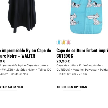
 imperméable Nylon Cape de
Cape de coiffure Enfant imp
fure Noire – WALTER
CUTEDOG
90
€
20,90
€
imperméable Nylon Cape de coiffure
Cape de coiffure Enfant imprimée -
 - WALTER
- Matériel: Nylon - Taille: 100
CUTEDOG
- Matériel: Polyester - Poids
140 cm - Couleur: Noir
- Taille: 126 cm x 76 cm
TER AU PANIER
CHOIX DES OPTIONS
Ce
produit
a