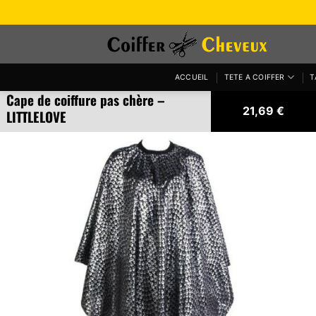
Passer
au
contenu
ACCUEIL
TETE A COIFFER
T
Cape de coiffure pas chère –
21,69
€
LITTLELOVE