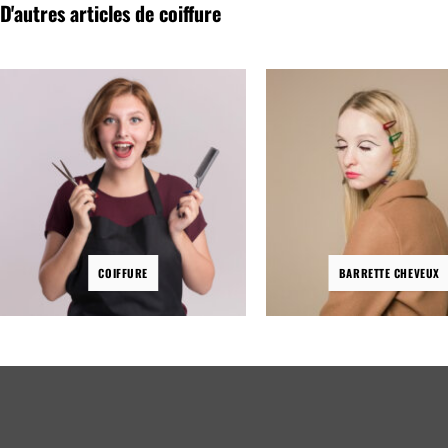
D'autres articles de coiffure
plusieurs
variations.
Les
options
peuvent
être
choisies
sur
la
page
du
produit
COIFFURE
BARRETTE CHEVEUX